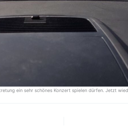
tretung ein sehr schönes Konzert spielen dürfen. Jetzt wied